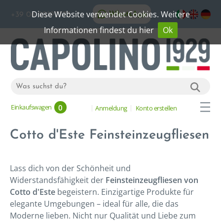
Diese Website verwendet Cookies. Weitere
WhatsApp
+39 06 20192773
Informationen findest du hier
Ok
0
Einkaufswagen
Anmeldung
Konto erstellen
Cotto d'Este Feinsteinzeugfliesen
Lass dich von der Schönheit und
Widerstandsfähigkeit der
Feinsteinzeugfliesen von
Cotto d'Este
begeistern. Einzigartige Produkte für
elegante Umgebungen – ideal für alle, die das
Moderne lieben. Nicht nur Qualität und Liebe zum