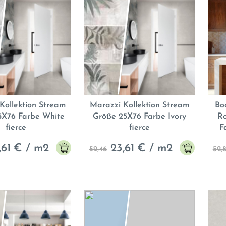
Kollektion Stream
Marazzi Kollektion Stream
Bo
5X76 Farbe White
Größe 25X76 Farbe Ivory
R
fierce
fierce
F
,61
€ / m2
23,61
€ / m2
52,46
52,