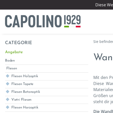
Diese We
CATEGORIE
Angebote
Wand
Boden
Fliesen
Fliesen Holzoptik
Mit den P
Diese Wan
Fliesen Tapete
Materialie
Fliesen Betonoptik
Größen un
Vietri Fliesen
steht dir 
Fliesen Harzoptik
Die Wandfl