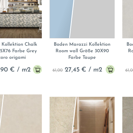
 Kollektion Chalk
Boden Marazzi Kollektion
Bo
5X76 Farbe Grey
Room wall Größe 30X90
R
oro origami
Farbe Taupe
,90
€ / m2
27,45
€ / m2
61,00
61,