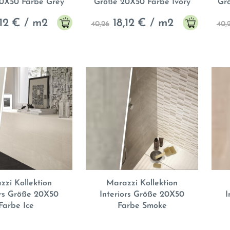
0X50 Farbe Grey
Größe 20X50 Farbe Ivory
Gr
12
€ / m2
18,12
€ / m2
40,26
40,
zzi Kollektion
Marazzi Kollektion
ors Größe 20X50
Interiors Größe 20X50
I
Farbe Ice
Farbe Smoke