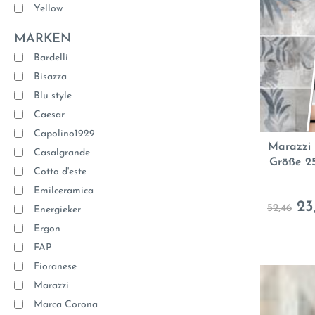
Yellow
MARKEN
Bardelli
Bisazza
Blu style
Caesar
Capolino1929
Marazzi 
Casalgrande
Größe 2
Cotto d'este
Emilceramica
23
52,46
Energieker
Ergon
FAP
Fioranese
Marazzi
Marca Corona