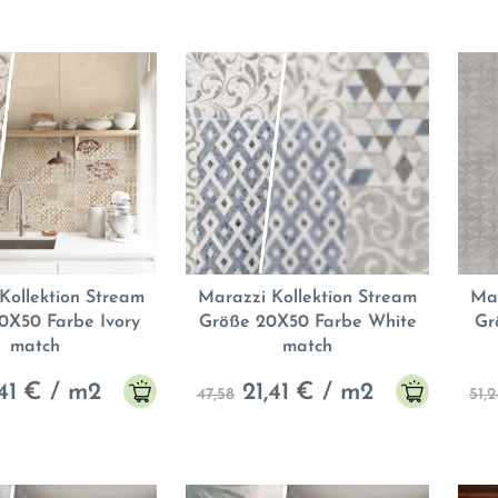
Kollektion Stream
Marazzi Kollektion Stream
Mar
0X50 Farbe Ivory
Größe 20X50 Farbe White
Gr
match
match
41
€ / m2
21,41
€ / m2
47,58
51,2