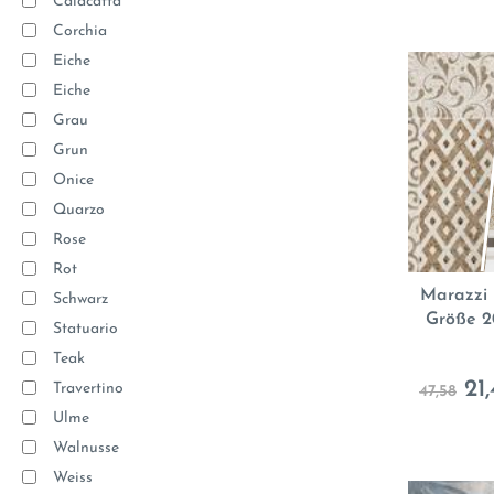
Calacatta
Corchia
Eiche
Eiche
Grau
Grun
Onice
Quarzo
Rose
Rot
Marazzi 
Schwarz
Größe 2
Statuario
Teak
21,
Travertino
47,58
Ulme
Walnusse
Weiss