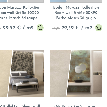
den Marazzi Kollektion
Boden Marazzi Kollektion
oom wall Größe 30X90
Room wall Größe 30X90
arbe Match 3d taupe
Farbe Match 3d grigio
29,32
€ / m2
29,32
€ / m2
5
65,15
P Kollektion Sheer wall
FAP Kollektion Sheer wall