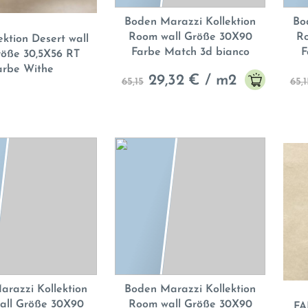
Boden Marazzi Kollektion
Bo
Room wall Größe 30X90
R
ektion Desert wall
Farbe Match 3d bianco
F
Größe 30,5X56 RT
arbe Withe
29,32
€ / m2
65,15
65,1
razzi Kollektion
Boden Marazzi Kollektion
all Größe 30X90
Room wall Größe 30X90
FA