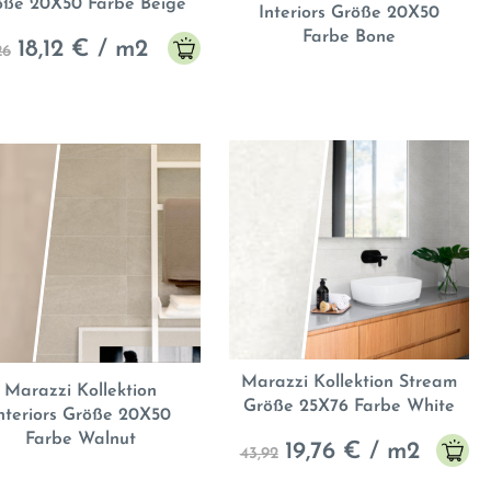
öße 20X50 Farbe Beige
Interiors Größe 20X50
Farbe Bone
18,12
€ / m2
26
Marazzi Kollektion Stream
Marazzi Kollektion
Größe 25X76 Farbe White
nteriors Größe 20X50
Farbe Walnut
19,76
€ / m2
43,92