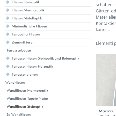
Fliesen Steinoptik
schaffen 
Gärten od
Fliesen Marmoroptik
Materiali
Fliesen Metalloptik
Kontaktie
Minimalistiche Fliesen
kannst.
Terracotta Fliesen
Elementi p
Zementfliesen
Terrassenboden
Terrassenfliesen Steinoptik und Betonoptik
Terrassenfliesen Holzoptik
Terrassenplatten
Wandfliesen
Wandfliesen Marmoroptik
Wandfliesen Tapete Natur
Wandfliesen Steinoptik
Marazzi 
3d Wandfliesen