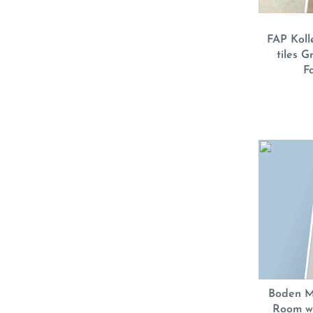
FAP Koll
tiles 
F
Boden Ma
Room w