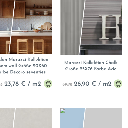
den Marazzi Kollektion
Marazzi Kollektion Chalk
oom wall Größe 20X60
Größe 25X76 Farbe Avio
arbe Decoro seventies
26,90
€ / m2
23,78
€ / m2
59,78
83