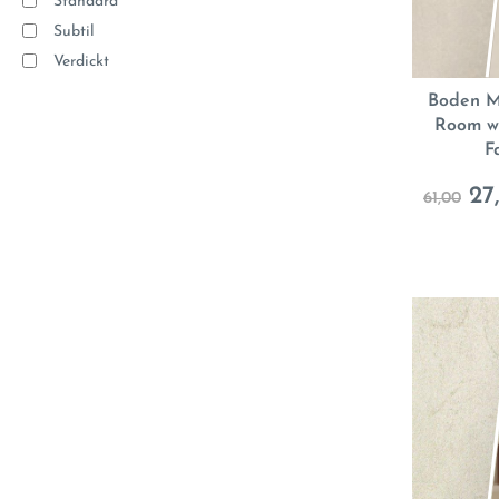
Standard
Subtil
Verdickt
Boden Ma
Room w
F
27
61,00