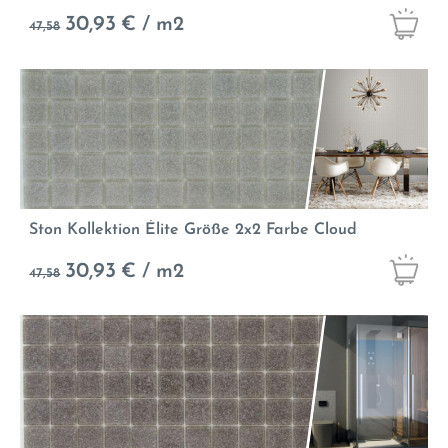
30,93
€ / m2
47,58
Ston Kollektion Élite Größe 2x2 Farbe Cloud
30,93
€ / m2
47,58