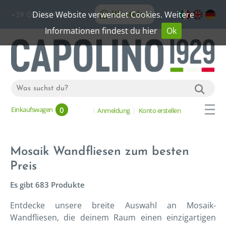
Diese Website verwendet Cookies. Weitere
WhatsApp
+39 06 20192773
Informationen findest du hier
Ok
0
Einkaufswagen
Anmeldung
Konto erstellen
Mosaik Wandfliesen zum besten
Preis
Es gibt 683 Produkte
Entdecke unsere breite Auswahl an Mosaik-
Wandfliesen, die deinem Raum einen einzigartigen