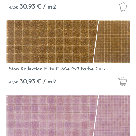
30,93
€ / m2
47,58
Ston Kollektion Élite Größe 2x2 Farbe Cork
30,93
€ / m2
47,58