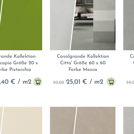
rande Kollektion
Casalgrande Kollektion
C
copio Größe 20 x
Citta' Größe 60 x 60
rbe Pistacchio
Farbe Mosca
,40
€ / m2
25,01
€ / m2
50,02
50,