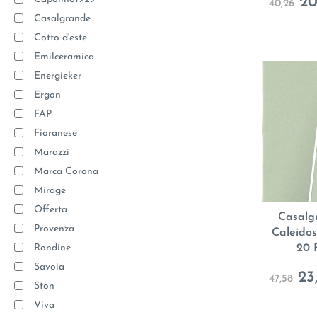
20
40,26
Casalgrande
Cotto d'este
Emilceramica
Energieker
Ergon
FAP
Fioranese
Marazzi
Marca Corona
Mirage
Offerta
Casalg
Provenza
Caleidos
Rondine
20 
Savoia
23
47,58
Ston
Viva