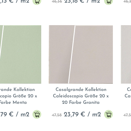
,13
€ / m2
23,18
€ / m2
46,36
46,
rande Kollektion
Casalgrande Kollektion
C
copio Größe 20 x
Caleidoscopio Größe 20 x
Ca
Farbe Menta
20 Farbe Granita
,79
€ / m2
23,79
€ / m2
47,58
47,