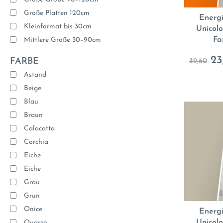
Große Platten 120cm
Energi
Kleinformat bis 30cm
Unicol
Fa
Mittlere Größe 30–90cm
23
FARBE
39,60
Astand
Beige
Blau
Braun
Calacatta
Corchia
Eiche
Eiche
Grau
Grun
Onice
Energi
Unicol
Quarzo