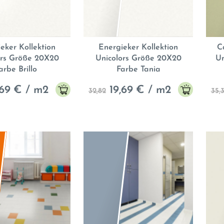
eker Kollektion
Energieker Kollektion
C
ors Größe 20X20
Unicolors Größe 20X20
Un
arbe Brillo
Farbe Tania
,69
€ / m2
19,69
€ / m2
32,82
35,