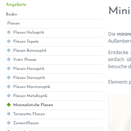
Angebote
Mini
Boden
Fliesen
Fliesen Holzoptik
Die
minima
Außenberei
Fliesen Tapete
Fliesen Betonoptik
Entdecke 
einfach ü
Vietri Fliesen
besuche d
Fliesen Harzoptik
Fliesen Steinoptik
Elementi p
Fliesen Marmoroptik
Fliesen Metalloptik
Minimalistiche Fliesen
Terracotta Fliesen
Zementfliesen