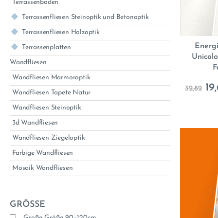
Terrassenboden
Terrassenfliesen Steinoptik und Betonoptik
Terrassenfliesen Holzoptik
Energi
Terrassenplatten
Unicol
Wandfliesen
F
Wandfliesen Marmoroptik
19
32,82
Wandfliesen Tapete Natur
Wandfliesen Steinoptik
3d Wandfliesen
Wandfliesen Ziegeloptik
Farbige Wandfliesen
Mosaik Wandfliesen
GRÖSSE
Große Größe 90–120cm