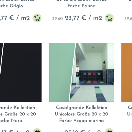
arbe Grigio
Farbe Panna
,77
€ / m2
23,77
€ / m2
39,60
39,
rande Kollektion
Casalgrande Kollektion
C
re Größe 20 x 20
Unicolore Größe 20 x 20
Un
arbe Nero
Farbe Acqua marina