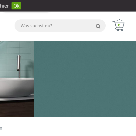
hier
Ok
Anmeldung
Konto erstellen
WhatsApp
0
en