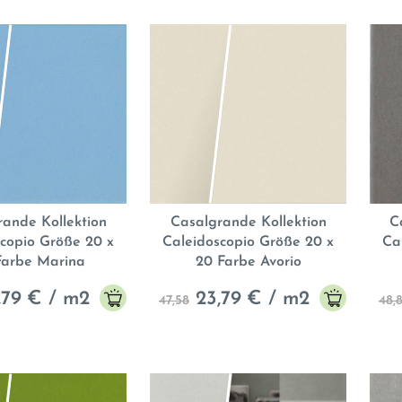
rande Kollektion
Casalgrande Kollektion
C
copio Größe 20 x
Caleidoscopio Größe 20 x
Ca
Farbe Marina
20 Farbe Avorio
,79
€ / m2
23,79
€ / m2
47,58
48,