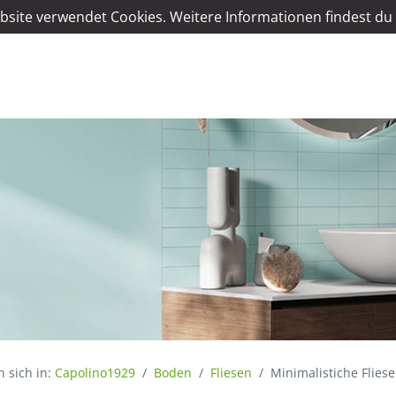
bsite verwendet Cookies. Weitere Informationen findest du 
Capolino1929
/
Boden
/
Fliesen
/
Minimalistiche Flies