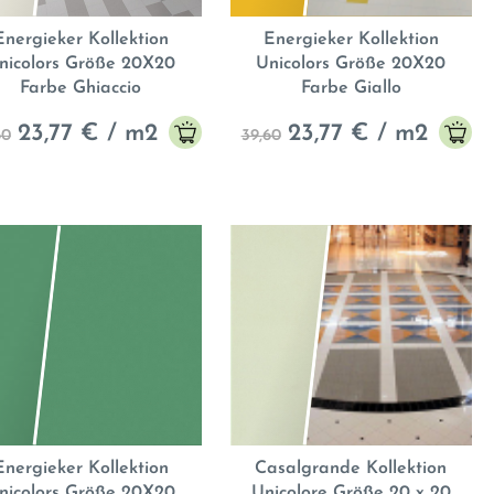
Energieker Kollektion
Energieker Kollektion
nicolors Größe 20X20
Unicolors Größe 20X20
Farbe Ghiaccio
Farbe Giallo
23,77
€ / m2
23,77
€ / m2
60
39,60
Energieker Kollektion
Casalgrande Kollektion
nicolors Größe 20X20
Unicolore Größe 20 x 20