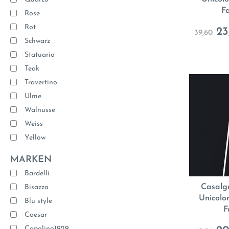
F
Rose
Rot
23
39,60
Schwarz
Statuario
Teak
Travertino
Ulme
Walnusse
Weiss
Yellow
MARKEN
Bardelli
Casalg
Bisazza
Unicolo
Blu style
F
Caesar
Capolino1929