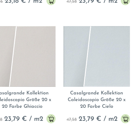
23,18
€ / m2
23,79
€ / m2
36
47,58
asalgrande Kollektion
Casalgrande Kollektion
leidoscopio Größe 20 x
Caleidoscopio Größe 20 x
20 Farbe Ghiaccio
20 Farbe Cielo
23,79
€ / m2
23,79
€ / m2
58
47,58