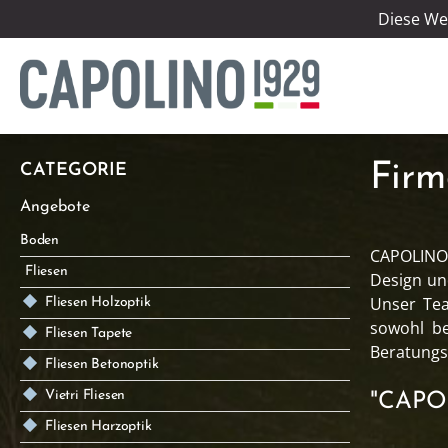
Diese We
Firm
CATEGORIE
Angebote
Boden
CAPOLINO 
Fliesen
Design und
Unser Tea
Fliesen Holzoptik
sowohl be
Fliesen Tapete
Beratungss
Fliesen Betonoptik
Vietri Fliesen
"CAPOL
Fliesen Harzoptik