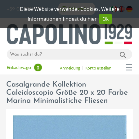
Diese Website verwendet Cookies. Weitere
WhatsApp
+39 06 20192773
Informationen findest du hier
Ok
0
Einkaufswagen
Anmeldung
Konto erstellen
Casalgrande Kollektion
Caleidoscopio Größe 20 x 20 Farbe
Marina Minimalistiche Fliesen