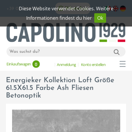
Diese Website verwendet Cookies. Weitere
WhatsApp
+39 06 20192773
Informationen findest du hier
Ok
0
Einkaufswagen
Anmeldung
Konto erstellen
Energieker Kollektion Loft Größe
61.5X61.5 Farbe Ash Fliesen
Betonoptik