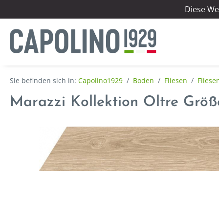
Diese We
Capolino1929
/
Boden
/
Fliesen
/
Fliese
Marazzi Kollektion Oltre Größ