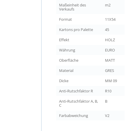
Maßeinheit des
m2
Verkaufs
Format
11X54
Kartons pro Palette
45
Effekt
HOLZ
Währung
EURO
Oberfläche
MATT
Material
GRES
Dicke
MM 09
Anti-Rutschfaktor R
R10
Anti-Rutschfaktor A, B,
B
C
Farbabweichung
V2