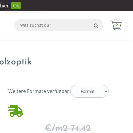
hier
Ok
Anmeldung
Konto erstellen
WhatsApp
0
olzoptik
Weitere Formate verfügbar
€/m2 74,42