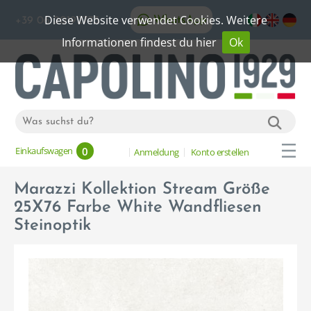
Diese Website verwendet Cookies. Weitere
WhatsApp
+39 06 20192773
Informationen findest du hier
Ok
0
Einkaufswagen
Anmeldung
Konto erstellen
Marazzi Kollektion Stream Größe
25X76 Farbe White Wandfliesen
Steinoptik