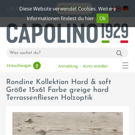
Diese Website verwendet Cookies. Weitere
WhatsApp
+39 06 20192773
Informationen findest du hier
Ok
0
Einkaufswagen
Anmeldung
Konto erstellen
Rondine Kollektion Hard & soft
Größe 15x61 Farbe greige hard
Terrassenfliesen Holzoptik